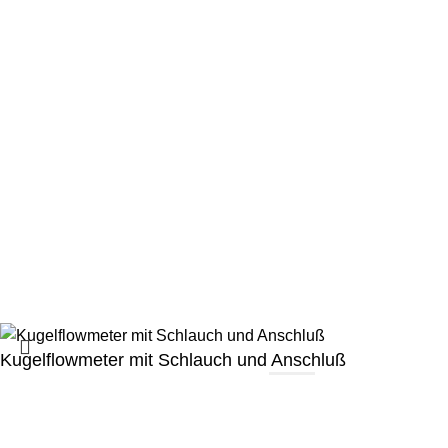
NObreath
NOxBOX
Reinigung
Smokerlyzer
ToxCO
Zubehör
Wichtige Links
Impressum
Widerrufsrecht
AGB
Datenschutz
© 2025 Specialmed GmbH. Entwickelt von
Fabricca
Kugelflowmeter mit Schlauch und Anschluß
Anmelden, um den Preis anzuzeigen