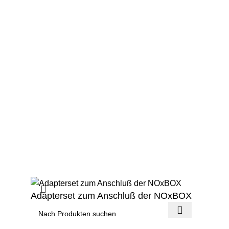
Gastrolyzer
NObreath
NOxBOX
Reinigung
Smokerlyzer
ToxCO
Zubehör
Wichtige Links
Impressum
Widerrufsrecht
AGB
Datenschutz
© 2025 Specialmed GmbH. Entwickelt von
Fabricca
Adapterset zum Anschluß der NOxBOX
Anmelden, um den Preis anzuzeigen